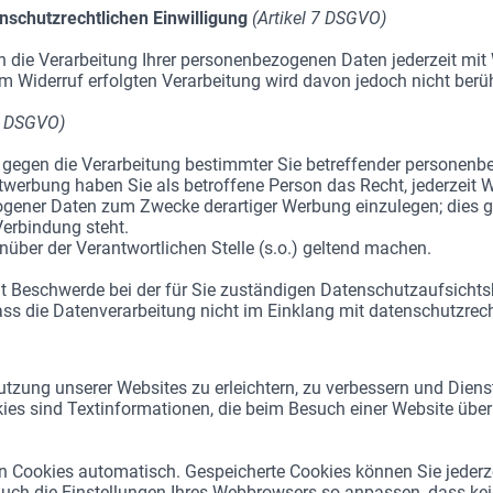
enschutzrechtlichen Einwilligung
(Artikel 7 DSGVO)
in die Verarbeitung Ihrer personenbezogenen Daten jederzeit mit 
m Widerruf erfolgten Verarbeitung wird davon jedoch nicht berüh
21 DSGVO)
, gegen die Verarbeitung bestimmter Sie betreffender personen
ktwerbung haben Sie als betroffene Person das Recht, jederzeit 
gener Daten zum Zwecke derartiger Werbung einzulegen; dies gilt
Verbindung steht.
über der Verantwortlichen Stelle (s.o.) geltend machen.
t Beschwerde bei der für Sie zuständigen Datenschutzaufsichtsb
ss die Datenverarbeitung nicht im Einklang mit datenschutzrecht
zung unserer Websites zu erleichtern, zu verbessern und Dienst
kies sind Textinformationen, die beim Besuch einer Website üb
 Cookies automatisch. Gespeicherte Cookies können Sie jederzei
uch die Einstellungen Ihres Webbrowsers so anpassen, dass kei