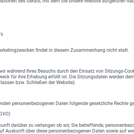
mationen des Geräts, mit dem Sie unsere Website aufgerufen ha
fs
arketingzwecken findet in diesem Zusammenhang nicht statt.
 wir während Ihres Besuchs durch den Einsatz von Sitzungs-Co
eck für ihre Erhebung erfüllt ist. Die Sitzungsdaten werden dem
rlassen bzw. Schließen der Website).
fenden personenbezogenen Daten folgende gesetzliche Rechte g
SGVO)
unft darüber zu verlangen ob wir, Sie betreffende, personenbezo
auf Auskunft über diese personenbezogenen Daten sowie auf weit