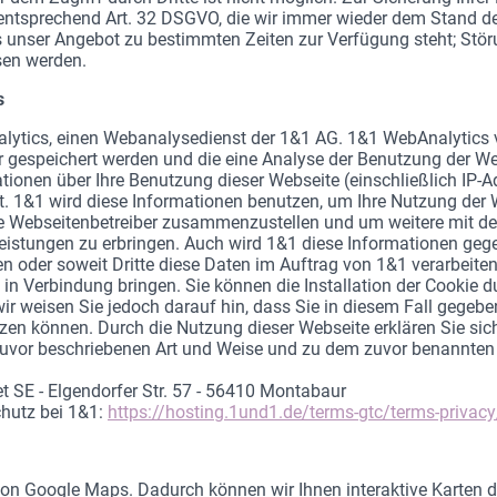
tsprechend Art. 32 DSGVO, die wir immer wieder dem Stand de
 unser Angebot zu bestimmten Zeiten zur Verfügung steht; Stö
sen werden.
s
lytics, einen Webanalysedienst der 1&1 AG. 1&1 WebAnalytics v
r gespeichert werden und die eine Analyse der Benutzung der We
ionen über Ihre Benutzung dieser Webseite (einschließlich IP-A
t. 1&1 wird diese Informationen benutzen, um Ihre Nutzung der
die Webseitenbetreiber zusammenzustellen und um weitere mit d
eistungen zu erbringen. Auch wird 1&1 diese Informationen gege
n oder soweit Dritte diese Daten im Auftrag von 1&1 verarbeiten.
n Verbindung bringen. Sie können die Installation der Cookie d
wir weisen Sie jedoch darauf hin, dass Sie in diesem Fall gegeb
zen können. Durch die Nutzung dieser Webseite erklären Sie sich
zuvor beschriebenen Art und Weise und zu dem zuvor benannten
t SE - Elgendorfer Str. 57 - 56410 Montabaur
hutz bei 1&1:
https://hosting.1und1.de/terms-gtc/terms-privacy
on Google Maps. Dadurch können wir Ihnen interaktive Karten d