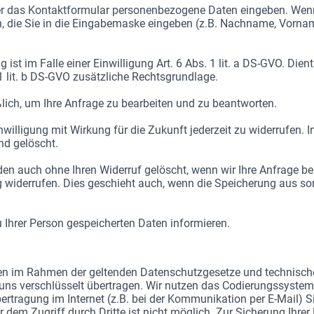
er das Kontaktformular personenbezogene Daten eingeben. Wenn
n, die Sie in die Eingabemaske eingeben (z.B. Nachname, Vornam
 ist im Falle einer Einwilligung Art. 6 Abs. 1 lit. a DS-GVO. Dien
 1 lit. b DS-GVO zusätzliche Rechtsgrundlage.
lich, um Ihre Anfrage zu bearbeiten und zu beantworten.
inwilligung mit Wirkung für die Zukunft jederzeit zu widerrufen. 
d gelöscht.
n auch ohne Ihren Widerruf gelöscht, wenn wir Ihre Anfrage bear
ng widerrufen. Dies geschieht auch, wenn die Speicherung aus s
u Ihrer Person gespeicherten Daten informieren.
Daten im Rahmen der geltenden Datenschutzgesetze und technis
 uns verschlüsselt übertragen. Wir nutzen das Codierungssystem
ertragung im Internet (z.B. bei der Kommunikation per E-Mail) 
 dem Zugriff durch Dritte ist nicht möglich. Zur Sicherung Ihrer