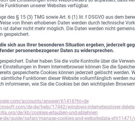
le Funktionen unserer Websites verfügbar.
age des § 15 (3) TMG sowie Art. 6 (1) lit. f DSGVO aus dem bere
Weise von Ihnen erhobenen Daten werden durch technische Vork
n ist daher nicht mehr möglich. Die Daten werden nicht gemein
 gespeichert.
ie sich aus Ihrer besonderen Situation ergeben, jederzeit geg
ffender personenbezogener Daten zu widersprechen.
espeichert. Daher haben Sie die volle Kontrolle über die Verwe
 Einstellungen in Ihrem Internetbrowser können Sie die Speich
ereits gespeicherte Cookies können jederzeit gelöscht werden. W
 sämtliche Funktionen dieser Website vollumfänglich werden nu
 informieren, wie Sie die Cookies bei den wichtigsten Browsern
google.com/accounts/answer/61416?hl=de
icrosoft.com/de-de/help/17442/windows-internetexplorer-delet
zilla.org/de/kb/cookies-erlauben-und-ablehnen
de-de/guide/safari/manage-cookies-and-websitedata-sfri11471